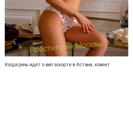
Когда речь идёт о вип эскорте в Астане, клиент
получает не просто внешность, а целый комплекс
качеств: пунктуальность, элегантность, грамотную
речь, искренний интерес к собеседнику. Именно такие
девушки ценятся среди тех, кто предпочитает лучшее
во всём.
Эскорт Астана сегодня: тренды и перспективы
Эскорт-сфера в Казахстане развивается
стремительно. Эскорт в Астане становится всё более